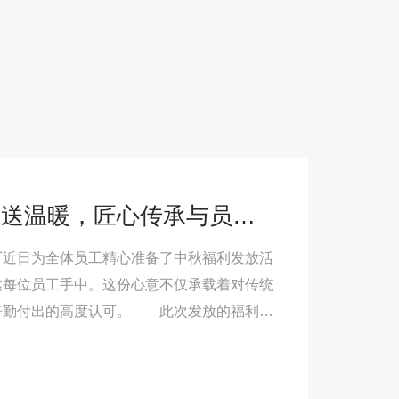
英大重工输送机工厂中秋送温暖，匠心传承与员工关怀同行
近日为全体员工精心准备了中秋福利发放活
达每位员工手中。这份心意不仅承载着对传统
辛勤付出的高度认可。 此次发放的福利礼
也有新鲜水果。在发放现场，工作人员有序组
溢着温馨的节日氛围。一位**员工表示："每
属感让我们工作起来更有动力。" 作为行