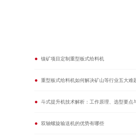
团、土
修对寿命有很大影响。5、操作规范：正
确的操作方法可以减少故障。6、输送带
耐火、
材质：不同材质的输送带寿命不同。7、
SI、
滚筒和托辊的质量：它们的质量也会影响
国司马
输送机寿命。8、输送物料的性质：例如
、日本
物料的硬度、粒度等。一般来说，在正常
镍矿项目定制重型板式给料机
对接，
使用和维护的情况下，皮带输送机的使用
。通过
寿命可以达到数年甚至更长时间。但具体
得到信
寿命还需根据实际情况评估。为了延长皮
重型板式给料机如何解决矿山等行业五大难题并
易并宣
带输送机的使用寿命，可以采取以下措
的链板
施：1、选择质量可靠的设备。2、严格按
斗式提升机技术解析：工作原理、选型要点
等帮助
照操作规程操作。3、定期进行维护保
沿，为
养。4、及时处理故障和磨损部件。5、避
双轴螺旋输送机的优势有哪些
有效的
免超载和不合理使用。
使我们