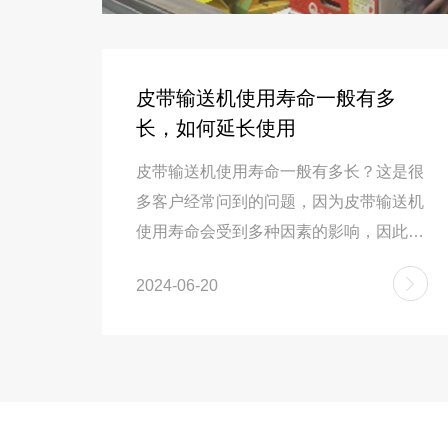
金材料
皮带输送机使用寿命一般有多
长，如何延长使用
“中国
皮带输送机使用寿命一般有多长？这是很
览会
多客户经常问到的问题，因为皮带输送机
。会
使用寿命会受到多种因素的影响，因此无
需对接
法给出一个确切的统一时间。那么影响其
2024-06-20
足，参
使用寿命的常见因素有下面几方面：皮带
火材料
输送机1、质量和材质：高质量的材料和
户及行
制造工艺可延长使用寿命。2、使用条
得到了
件：如温度、湿度、粉尘等环境条件。
相分享
3、负载情况：超载或不均匀负载会加速
览会
磨损。4、维护保养：定期保养和及时维