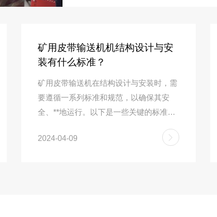
业标杆企业，英大重工输送机工厂始终秉
福利活动，是工厂践行企业价值观的具
**的团队需要温暖的文化滋养，**的
矿用皮带输送机机结构设计与安
放不仅增强了员工的获得感和幸福感，
装有什么标准？
将继续完善员工关怀体系，让每位员工
动企业高质量发展。
矿用皮带输送机在结构设计与安装时，需
要遵循一系列标准和规范，以确保其安
全、**地运行。以下是一些关键的标准和
要点：一、结构设计标准符合国家相关标
2024-04-09
准和规定：矿用皮带输送机的设计应严格
遵守《矿用带式输送机设计规范》、《煤
矿安全规程》等国家相关标准和规定。考
虑物料输送特点：根据所输送物料的特点
（如粘附性、腐蚀性、结块性等），选择
合适的输送带材料、输送机结构和清理装