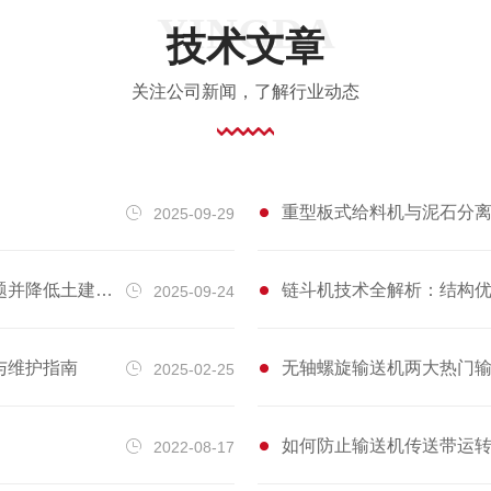
置，以确保物料能够顺利、**地输送。确
技术文章
定合适的参数：根据输送距离、输送量和
关注公司新闻，了解行业动态
工艺要求等参数，合理确定输送机的工作
速度、带宽和传动方式，以实现*佳的输
送效果。注重安全防护：在设计中充分考
虑安全防护措施，如设置紧急停机装置、
重型板式给料机与泥石分离
2025-09-29
防跑偏装置、打滑检测装置等，以确保设
备在异常情况下能够迅速停机，减少事故
损失。二、安装标准设备检查：在安装前
降低土建成本？
链斗机技术全解析：结构优
2025-09-24
对设备进行**的检查，确保设备完好无
损，各部件齐全，不存在损坏或缺失的情
与维护指南
无轴螺旋输送机两大热门
2025-02-25
况。安装场地准备：安装场地应平整、干
燥，无积水和杂物，以确保安装过程中的
如何防止输送机传送带运
2022-08-17
安全和顺利进行。安装人员培训：安装人
员应经过**培训，熟悉设备的安装要求和