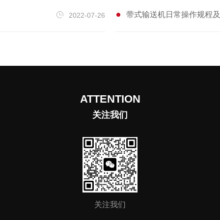
操作流程，具备相关的安全防护知识和技
带式输送机日常操作规程
2022-07-26
能。安装顺序：按照设备安装顺序进行安
装，先安装支撑架，再安装输送机主体，
*后安装输送带和传动装置。安装精度：
在安装过程中，需要保证设备的水平度和
垂直度，以及各部件的间隙和配合精度，
ATTENTION
确保设备安装后能够正常运行。固定连
关注我们
接：各部件的连接应采用专用的螺栓和螺
母进行固定，紧固件的紧固力要符合要
求，以确保设备在运行过程中不会出现松
动或脱落的情况。安全防护：安装过程中
需要严格遵守相关的安全操作规程，佩戴
好安全防护用具，确保安装人员的人身安
全。同时，在设备周围设置明显的安全警
关注我们
示标志，提醒人员注意安全。总之，矿用