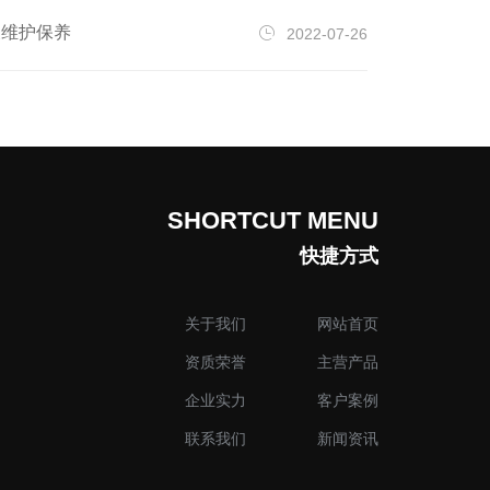
级和
及维护保养
2022-07-26
展。
中国
活动时
地点
展会
SHORTCUT MENU
码，
快捷方式
关于我们
网站首页
资质荣誉
主营产品
企业实力
客户案例
联系我们
新闻资讯