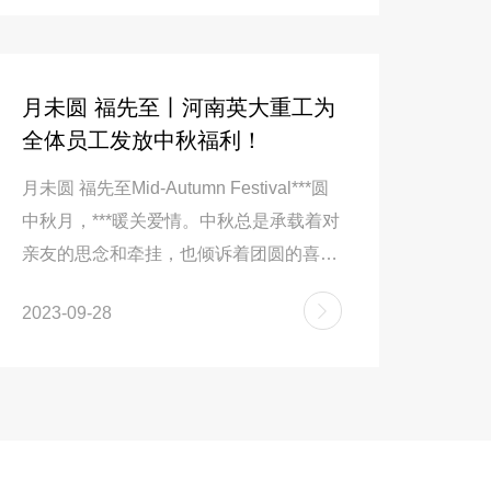
持"员工是企业*宝贵财富"的理念。此次中秋
体体现，也是构建和谐劳动关系的重要举措。
产品源于员工匠心的持续传承。 此次福利发
月未圆 福先至丨河南英大重工为
10
更进一步提升了团队凝聚力。未来，英大重工
全体员工发放中秋福利！
首
都能在企业大家庭中收获成长与温暖，共同推
馆
月未圆 福先至Mid-Autumn Festival***圆
中原
中秋月，***暖关爱情。中秋总是承载着对
届振
亲友的思念和牵挂，也倾诉着团圆的喜悦
8月
和相聚的眷恋。在中秋佳节来临之际，为
业博
2023-09-28
2023
感谢全体员工的辛勤付出，营造温馨、和
会展
谐的节日氛围，增强企业凝聚力和员工归
览面
属感，公司溢满情意为全体员工发放中秋
场，
月饼礼盒，表达了公司对每位员工***真诚
振动
的关爱和祝福。中秋节一份月饼，一份体
输送
贴，一份关怀，都是实实在在的心意，传
噪技