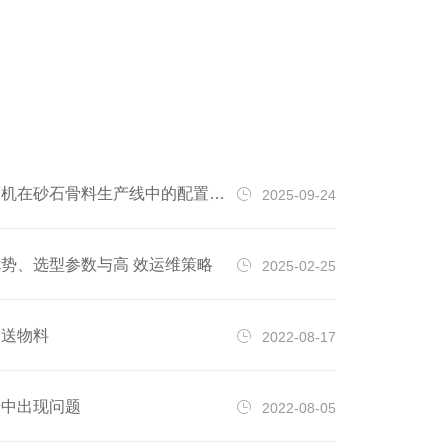
递着英大人对每位家人浓浓的关爱和满满
发展
的祝福，沉甸甸的福利给大家带来了欢
家，
笑，也带来了满满的感动。营养牛奶月色
案。
正浓情满中秋 石磨面粉 ***鸡蛋 石榴礼盒
经理
礼满中秋 热情洋溢沉甸甸的礼品寓意圆
队公
***满，它们蕴含的是公司对每一位家人生
机，
机在砂石骨料生产线中的配置方案
2025-09-24
活美好的祝愿，传递的是公司对每一位家
备。
人的关怀与节日的祝福。值此双节来临之
材、
际，河南英大重工科技股份有限公司预祝
同时
势、选型参数与高 效运维策略
2025-02-25
大家阖家团圆、美美满满，中秋节快乐！
旨在
END
振动
输送物料
2022-08-17
会还
动之
转中出现问题
2022-08-05
术以
来，